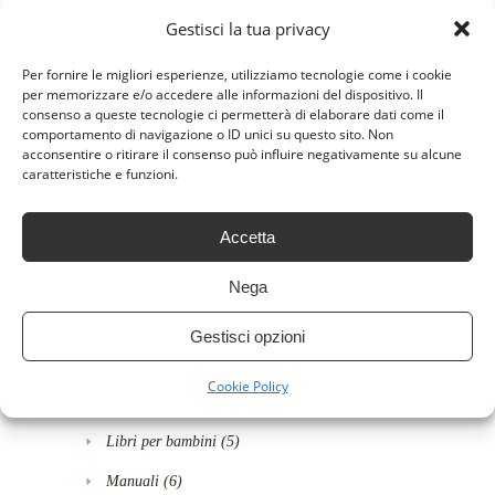
Fantascienza e Fantasy
(30)
Gestisci la tua privacy
Fantasy
(10)
Per fornire le migliori esperienze, utilizziamo tecnologie come i cookie
Fumetti e Graphic novel
(1)
per memorizzare e/o accedere alle informazioni del dispositivo. Il
consenso a queste tecnologie ci permetterà di elaborare dati come il
Fumetti e manga
(18)
comportamento di navigazione o ID unici su questo sito. Non
acconsentire o ritirare il consenso può influire negativamente su alcune
Gialli
(5)
caratteristiche e funzioni.
Gialli e Thriller
(49)
Accetta
Horror-Thriller
(4)
Humour
(24)
Nega
Informatica, Web e Digital Media
(6)
Gestisci opzioni
Letteratura e narrativa
(25)
Cookie Policy
Libri
(94)
Libri per bambini
(5)
Manuali
(6)