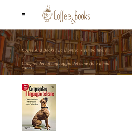
BLOG
Coffee And Books
/
La Libreria
/
Tempo libero
/
Comprendere il linguaggio del cane (Io e il mio
cane)