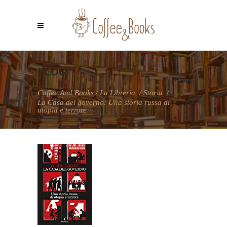
BLOG
Coffee And Books
/
La Libreria
/
Storia
/
La Casa del governo: Una storia russa di
utopia e terrore