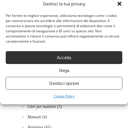
Gestisci la tua privacy
Fantasy
(10)
Fumetti e Graphic novel
(1)
Per fornire le migliori esperienze, utilizziamo tecnologie come i cookie
per memorizzare e/o accedere alle informazioni del dispositivo. Il
Fumetti e manga
(18)
consenso a queste tecnologie ci permetterà di elaborare dati come il
comportamento di navigazione o ID unici su questo sito. Non
Gialli
(5)
acconsentire o ritirare il consenso può influire negativamente su alcune
caratteristiche e funzioni.
Gialli e Thriller
(49)
Horror-Thriller
(4)
Accetta
Humour
(24)
Nega
Informatica, Web e Digital Media
(6)
Gestisci opzioni
Letteratura e narrativa
(25)
Cookie Policy
Libri
(94)
Libri per bambini
(5)
Manuali
(6)
Narrativa
(45)