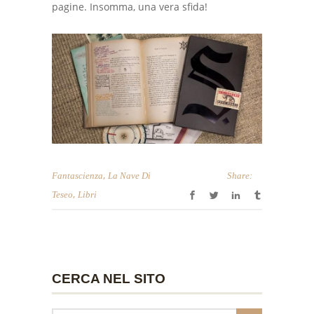
pagine. Insomma, una vera sfida!
,
Fantascienza
La Nave Di
Share:
,
Teseo
Libri
CERCA NEL SITO