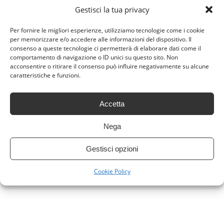
Le annotazioni a matita sono di Eric, il primo
Gestisci la tua privacy
a leggere il libro. Quelle a penna blu sono di
Per fornire le migliori esperienze, utilizziamo tecnologie come i cookie
Jen, alle quali Eric risponde con inchiostro
per memorizzare e/o accedere alle informazioni del dispositivo. Il
nero. Poi useranno penne di color giallo e
consenso a queste tecnologie ci permetterà di elaborare dati come il
verde, viola e rosso e nero (per l’ultima
comportamento di navigazione o ID unici su questo sito. Non
acconsentire o ritirare il consenso può influire negativamente su alcune
parte).
caratteristiche e funzioni.
Accetta
Nega
Gestisci opzioni
Cookie Policy