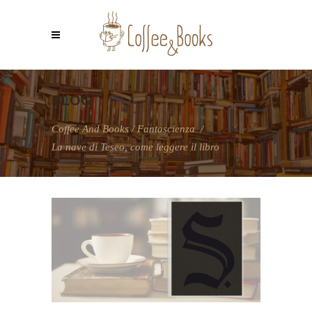
BLOG
Coffee And Books
/
Fantascienza
/
La nave di Teseo, come leggere il libro