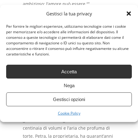
ambizioso: l’amore può essere “”
programmato o costruito?
Gestisci la tua privacy
Per fornire le migliori esperienze, utilizziamo tecnologie come i cookie
Per capirlo, Hildy e Paul dovranno
per memorizzare e/o accedere alle informazioni del dispositivo. Il
rispondere insieme a un questionario di 36
consenso a queste tecnologie ci permetterà di elaborare dati come il
comportamento di navigazione o ID unici su questo sito. Non
domande. 36 domande per colmare le
acconsentire o ritirare il consenso può influire negativamente su alcune
distanze e scoprire l’amore vero.
caratteristiche e funzioni.
IL BISTRÒ DEI LIBRI E DEI
Accetta
SOGNI, DI ROSSELLA
CALABRÒ
Nega
L’ambientazione è il posto da sogno per chi
Gestisci opzioni
ama i libri e per chi ama l’amore: un
delizioso bistrò nel centro di Milano con
Cookie Policy
grandi librerie di legno da cui si affacciano
centinaia di volumi e l’aria che profuma di
torte. Petra, la proprietaria, ha quarant’anni