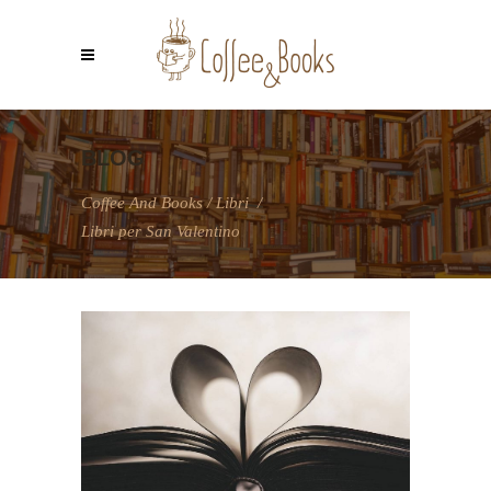
BLOG
Coffee And Books
/
Libri
/
Libri per San Valentino