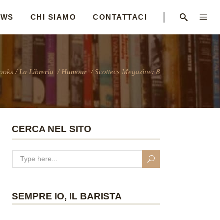
EWS
CHI SIAMO
CONTATTACI
ooks
/
La Libreria
/
Humour
/
Scottecs Megazine: 8
CERCA NEL SITO
SEMPRE IO, IL BARISTA