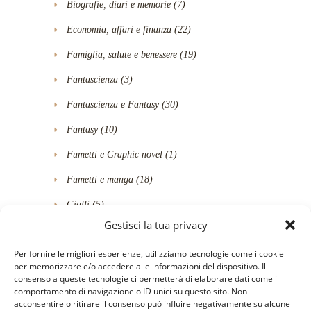
Biografie, diari e memorie
(7)
Economia, affari e finanza
(22)
Famiglia, salute e benessere
(19)
Fantascienza
(3)
Fantascienza e Fantasy
(30)
Fantasy
(10)
Fumetti e Graphic novel
(1)
Fumetti e manga
(18)
Gialli
(5)
Gestisci la tua privacy
Gialli e Thriller
(49)
Per fornire le migliori esperienze, utilizziamo tecnologie come i cookie
Horror-Thriller
(4)
per memorizzare e/o accedere alle informazioni del dispositivo. Il
consenso a queste tecnologie ci permetterà di elaborare dati come il
Humour
(24)
comportamento di navigazione o ID unici su questo sito. Non
acconsentire o ritirare il consenso può influire negativamente su alcune
Informatica, Web e Digital Media
(6)