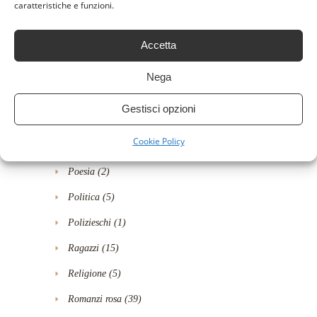
caratteristiche e funzioni.
Letteratura e narrativa
(25)
Accetta
Libri
(94)
Libri per bambini
(5)
Nega
Manuali
(6)
Gestisci opzioni
Narrativa
(45)
Cookie Policy
News
(4)
Poesia
(2)
Politica
(5)
Polizieschi
(1)
Ragazzi
(15)
Religione
(5)
Romanzi rosa
(39)