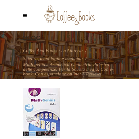
BLOG
Coffee And Books
/
La Libreria
/
Scienze, tecnologia e medicina
/
Math genius. Aritmetica-Geometria-Palestra
delle competenze. Per la Scuola media. Con e-
book. Con espansione online: 3 Reviews