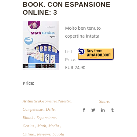
BOOK. CON ESPANSIONE
ONLINE: 3
Molto ben tenuto,
copertina intatta
List
Price:
EUR 24,90
Price:
,
AritmeticaGeometriaPalestra
Share:
,
,
Competenze.
Delle
,
,
Ebook.
Espansione
,
,
,
Genius.
Math
Media.
,
,
Online.
Reviews
Scuola