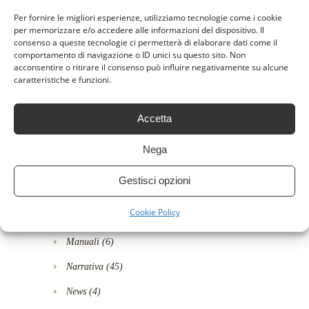
Per fornire le migliori esperienze, utilizziamo tecnologie come i cookie
Fumetti e manga
(18)
per memorizzare e/o accedere alle informazioni del dispositivo. Il
consenso a queste tecnologie ci permetterà di elaborare dati come il
Gialli
(5)
comportamento di navigazione o ID unici su questo sito. Non
acconsentire o ritirare il consenso può influire negativamente su alcune
Gialli e Thriller
(49)
caratteristiche e funzioni.
Horror-Thriller
(4)
Accetta
Humour
(24)
Informatica, Web e Digital Media
(6)
Nega
Letteratura e narrativa
(25)
Gestisci opzioni
Libri
(94)
Cookie Policy
Libri per bambini
(5)
Manuali
(6)
Narrativa
(45)
News
(4)