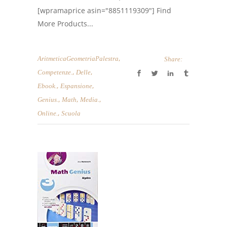
[wpramaprice asin="8851119309"] Find
More Products...
,
AritmeticaGeometriaPalestra
Share:
,
,
Competenze.
Delle
,
,
Ebook.
Espansione
,
,
,
Genius.
Math
Media.
,
Online.
Scuola