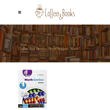
MATH TAG
Coffee And Books
/
Posts tagged "Math"