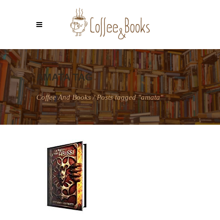
AMATA TAG
Coffee And Books
/
Posts tagged "amata"