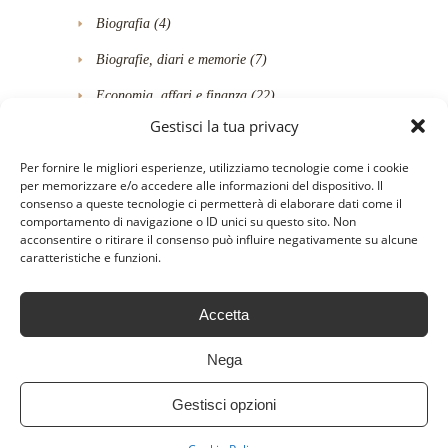
Biografia
(4)
Biografie, diari e memorie
(7)
Economia, affari e finanza
(22)
Gestisci la tua privacy
Famiglia, salute e benessere
(19)
Per fornire le migliori esperienze, utilizziamo tecnologie come i cookie
Fantascienza
(3)
per memorizzare e/o accedere alle informazioni del dispositivo. Il
consenso a queste tecnologie ci permetterà di elaborare dati come il
Fantascienza e Fantasy
(30)
comportamento di navigazione o ID unici su questo sito. Non
acconsentire o ritirare il consenso può influire negativamente su alcune
Fantasy
(10)
caratteristiche e funzioni.
Fumetti e Graphic novel
(1)
Fumetti e manga
(18)
Accetta
Gialli
(5)
Nega
Gialli e Thriller
(49)
Gestisci opzioni
Horror-Thriller
(4)