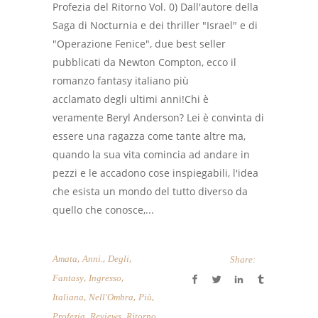
Profezia del Ritorno Vol. 0) Dall'autore della
Saga di Nocturnia e dei thriller "Israel" e di
"Operazione Fenice", due best seller
pubblicati da Newton Compton, ecco il
romanzo fantasy italiano più
acclamato degli ultimi anni!Chi è
veramente Beryl Anderson? Lei è convinta di
essere una ragazza come tante altre ma,
quando la sua vita comincia ad andare in
pezzi e le accadono cose inspiegabili, l'idea
che esista un mondo del tutto diverso da
quello che conosce,...
,
,
,
Amata
Anni.
Degli
Share:
,
,
Fantasy
Ingresso
,
,
,
Italiana
Nell'Ombra
Più
,
,
,
Profezia
Reviews
Ritorno