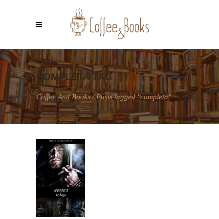
COMPLETA TAG
Coffee And Books
/
Posts tagged "completa"