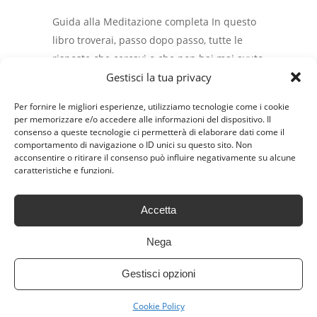
Guida alla Meditazione completa In questo
libro troverai, passo dopo passo, tutte le
risposte che cercavi o che non hai mai avuto
Gestisci la tua privacy
il coraggio di chiedere sulla Meditazione.
Attraverso queste pagine imparerai ad
Per fornire le migliori esperienze, utilizziamo tecnologie come i cookie
utilizzare la tecnica meditativa per trarne
per memorizzare e/o accedere alle informazioni del dispositivo. Il
vantaggi; ne scoprirai l’utilità quotidiana e
consenso a queste tecnologie ci permetterà di elaborare dati come il
comportamento di navigazione o ID unici su questo sito. Non
conoscerai la motivazione che spinge
acconsentire o ritirare il consenso può influire negativamente su alcune
migliaia di persone in tutto il mondo a
caratteristiche e funzioni.
praticarla ogni giorno. La tecnica di
Meditazione presentata in questo libro non
Accetta
è teoria, ma pratica. Le pagine a seguire,
infatti, non andranno...
Nega
Gestisci opzioni
,
,
,
Alla
Completa
Guida
Share:
Cookie Policy
Meditazione