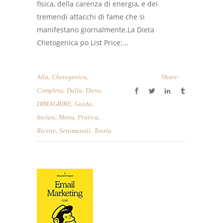
fisica, della carenza di energia, e dei
tremendi attacchi di fame che si
manifestano giornalmente.La Dieta
Chetogenica po List Price:...
,
,
Alla
Chetogenica
Share:
,
,
,
Completa
Dalla
Dieta
,
,
DIMAGRIRE
Guida
,
,
,
Inclusi
Menu
Pratica
,
,
Ricette
Settimanali
Teoria