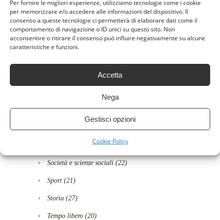
Per fornire le migliori esperienze, utilizziamo tecnologie come i cookie
Politica
(5)
per memorizzare e/o accedere alle informazioni del dispositivo. Il
consenso a queste tecnologie ci permetterà di elaborare dati come il
Polizieschi
(1)
comportamento di navigazione o ID unici su questo sito. Non
acconsentire o ritirare il consenso può influire negativamente su alcune
Ragazzi
(15)
caratteristiche e funzioni.
Religione
(5)
Accetta
Romanzi rosa
(39)
Saggi
(2)
Nega
Scienze, tecnologia e medicina
(28)
Gestisci opzioni
Self-help
(8)
Cookie Policy
Senza categoria
(4)
Società e scienze sociali
(22)
Sport
(21)
Storia
(27)
Tempo libero
(20)