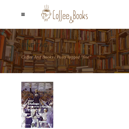
FINE TAG
Coffee And Books
/
Posts tagged "fine"