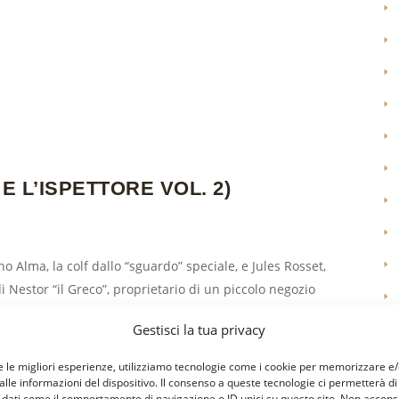
E L’ISPETTORE VOL. 2)
ano Alma, la colf dallo “sguardo” speciale, e Jules Rosset,
di Nestor “il Greco”, proprietario di un piccolo negozio
e moglie Elena, troppo bella, troppo esuberante, troppo
Gestisci la tua privacy
 pescatore aggancia con i suoi palamiti il corpo di una
ficiente Alma, suo insospettabile grimaldello di...
e le migliori esperienze, utilizziamo tecnologie come i cookie per memorizzare e
lle informazioni del dispositivo. Il consenso a queste tecnologie ci permetterà di
 dati come il comportamento di navigazione o ID unici su questo sito. Non accons