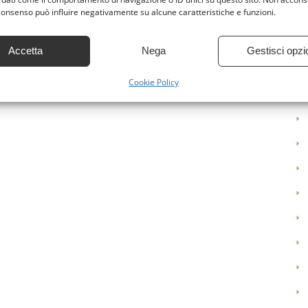
l consenso può influire negativamente su alcune caratteristiche e funzioni.
Share:
Accetta
Nega
Gestisci opzi
Cookie Policy