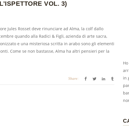
L’ISPETTORE VOL. 3)
ettore Jules Rosset deve rinunciare ad Alma, la colf dallo
embre quando alla Radici & Figli, azienda di arte sacra,
onizzato e una misteriosa scritta in arabo sono gli elementi
i conti. Come se non bastasse, Alma ha altri pensieri per la
Ho 
arr
in 
Share:
par
ba
no
C