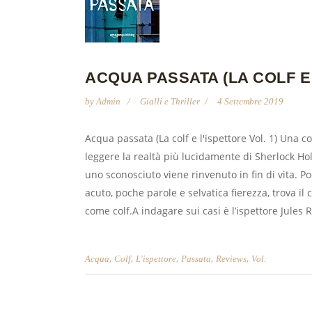
ACQUA PASSATA (LA COLF E 
by
Admin
Gialli e Thriller
4 Settembre 2019
Acqua passata (La colf e l'ispettore Vol. 1) Una co
leggere la realtà più lucidamente di Sherlock Hol
uno sconosciuto viene rinvenuto in fin di vita.
acuto, poche parole e selvatica fierezza, trova i
come colf.A indagare sui casi è l’ispettore Jules R
,
,
,
,
,
Acqua
Colf
L'ispettore
Passata
Reviews
Vol.