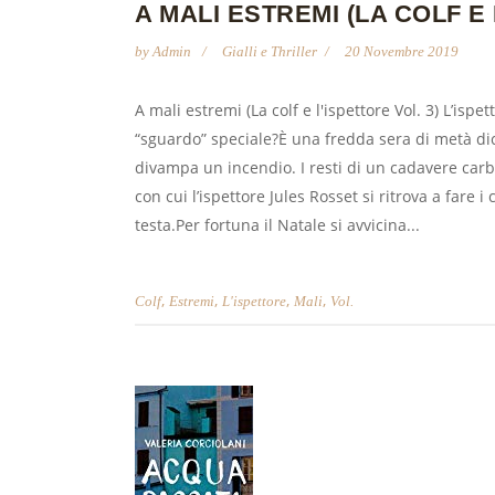
A MALI ESTREMI (LA COLF E 
by
Admin
Gialli e Thriller
20 Novembre 2019
A mali estremi (La colf e l'ispettore Vol. 3) L’isp
“sguardo” speciale?È una fredda sera di metà dic
divampa un incendio. I resti di un cadavere carb
con cui l’ispettore Jules Rosset si ritrova a fare 
testa.Per fortuna il Natale si avvicina...
,
,
,
,
Colf
Estremi
L'ispettore
Mali
Vol.