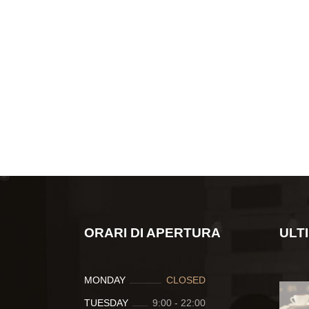
ORARI DI APERTURA
ULT
MONDAY
CLOSED
TUESDAY
9:00
-
22:00