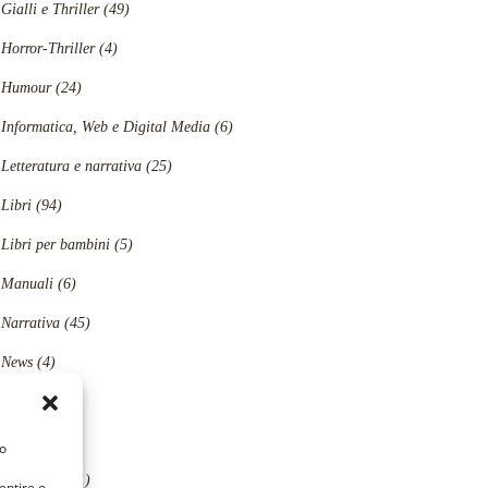
Gialli e Thriller
(49)
Horror-Thriller
(4)
Humour
(24)
Informatica, Web e Digital Media
(6)
Letteratura e narrativa
(25)
Libri
(94)
Libri per bambini
(5)
Manuali
(6)
Narrativa
(45)
News
(4)
Poesia
(2)
Politica
(5)
/o
Polizieschi
(1)
entire o