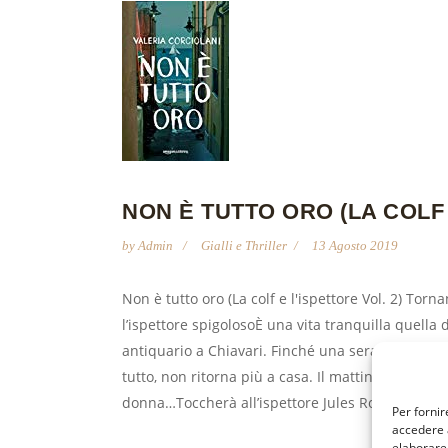
NON È TUTTO ORO (LA COLF 
by
Admin
Gialli e Thriller
13 Agosto 2019
Non è tutto oro (La colf e l'ispettore Vol. 2) Torn
l’ispettore spigolosoÈ una vita tranquilla quella 
antiquario a Chiavari. Finché una sera la giovan
tutto, non ritorna più a casa. Il mattino dopo un
donna…Toccherà all’ispettore Jules Rosset e all’ef
Per fornir
accedere a
elaborare