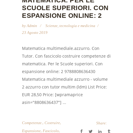
MATEMATICA. PER LE
SCUOLE SUPERIORI. CON
ESPANSIONE ONLINE: 2
by
Admin
Scienze, tecnologia e medicina
23 Agosto 2019
Matematica multimediale.azzurro. Con
Tutor. Con fascicolo costruire competenze di
matematica. Per le Scuole superiori. Con
espansione online: 2 9788808636430
Matematica multimediale azzurro - volume
2 azzurro con tutor multim (ldm) List Price:
EUR 28,50 Price: [wpramaprice
asin="8808636437"] ...
,
,
Competenze.
Costruire
Share:
,
,
Espansione
Fascicolo