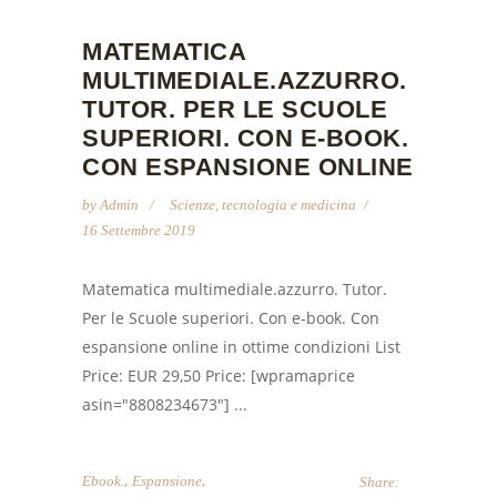
MATEMATICA
MULTIMEDIALE.AZZURRO.
TUTOR. PER LE SCUOLE
SUPERIORI. CON E-BOOK.
CON ESPANSIONE ONLINE
by
Admin
Scienze, tecnologia e medicina
16 Settembre 2019
Matematica multimediale.azzurro. Tutor.
Per le Scuole superiori. Con e-book. Con
espansione online in ottime condizioni List
Price: EUR 29,50 Price: [wpramaprice
asin="8808234673"] ...
,
,
Ebook.
Espansione
Share: