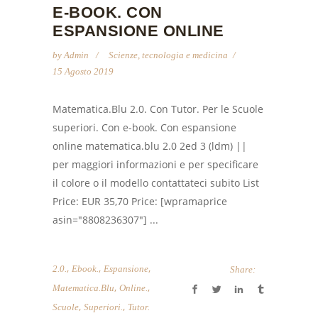
E-BOOK. CON
ESPANSIONE ONLINE
by
Admin
Scienze, tecnologia e medicina
15 Agosto 2019
Matematica.Blu 2.0. Con Tutor. Per le Scuole
superiori. Con e-book. Con espansione
online matematica.blu 2.0 2ed 3 (ldm) ||
per maggiori informazioni e per specificare
il colore o il modello contattateci subito List
Price: EUR 35,70 Price: [wpramaprice
asin="8808236307"] ...
,
,
,
2.0.
Ebook.
Espansione
Share:
,
,
Matematica.Blu
Online.
,
,
Scuole
Superiori.
Tutor.