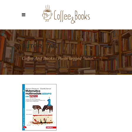
TUTOR. TAG
Coffee And Books
/
Posts tagged "tutor."