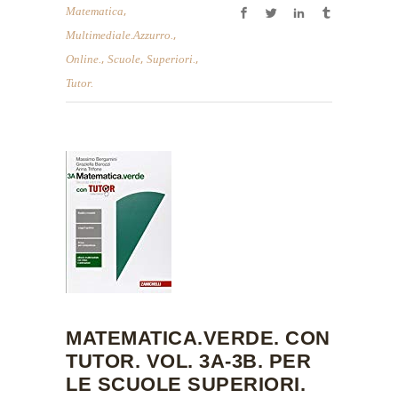
,
Matematica
,
Multimediale.azzurro.
,
,
,
Online.
Scuole
Superiori.
Tutor.
MATEMATICA.VERDE. CON
TUTOR. VOL. 3A-3B. PER
LE SCUOLE SUPERIORI.