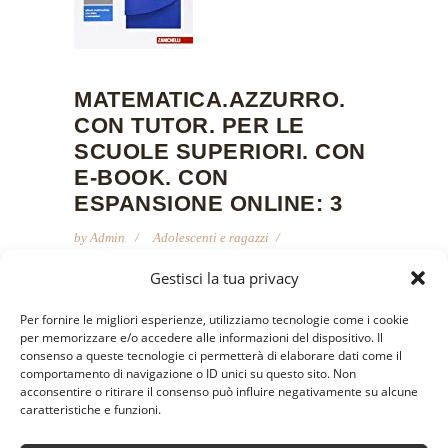
MATEMATICA.AZZURRO.
CON TUTOR. PER LE
SCUOLE SUPERIORI. CON
E-BOOK. CON
ESPANSIONE ONLINE: 3
by
Admin
Adolescenti e ragazzi
13 Agosto 2019
Gestisci la tua privacy
Matematica.azzurro. Con tutor. Per le Scuole
Per fornire le migliori esperienze, utilizziamo tecnologie come i cookie
per memorizzare e/o accedere alle informazioni del dispositivo. Il
superiori. Con e-book. Con espansione
consenso a queste tecnologie ci permetterà di elaborare dati come il
online: 3 ST E WB matematica.azzurro 2ed 3
comportamento di navigazione o ID unici su questo sito. Non
(ldm) || per maggiori informazioni e per
acconsentire o ritirare il consenso può influire negativamente su alcune
caratteristiche e funzioni.
specificare il colore o il modello contattateci
subito List Price: EUR 26,50 Price: