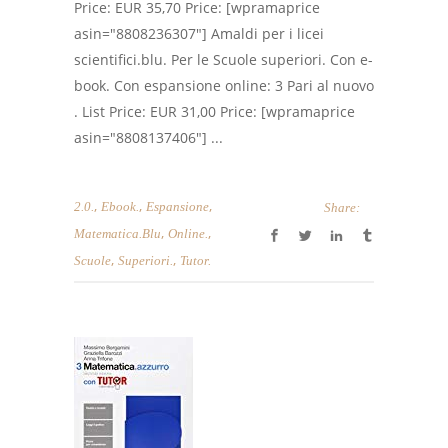
Price: EUR 35,70 Price: [wpramaprice
asin="8808236307"] Amaldi per i licei
scientifici.blu. Per le Scuole superiori. Con e-
book. Con espansione online: 3 Pari al nuovo
. List Price: EUR 31,00 Price: [wpramaprice
asin="8808137406"] ...
,
,
,
2.0.
Ebook.
Espansione
Share:
,
,
Matematica.Blu
Online.
,
,
Scuole
Superiori.
Tutor.