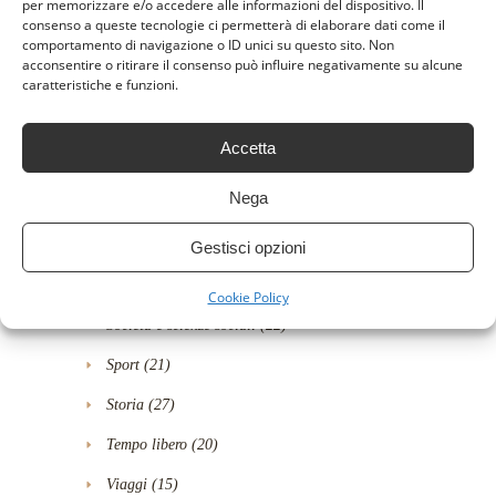
per memorizzare e/o accedere alle informazioni del dispositivo. Il
Polizieschi
(1)
consenso a queste tecnologie ci permetterà di elaborare dati come il
comportamento di navigazione o ID unici su questo sito. Non
Ragazzi
(15)
acconsentire o ritirare il consenso può influire negativamente su alcune
caratteristiche e funzioni.
Religione
(5)
Romanzi rosa
(39)
Accetta
Saggi
(2)
Nega
Scienze, tecnologia e medicina
(28)
Self-help
(8)
Gestisci opzioni
Senza categoria
(4)
Cookie Policy
Società e scienze sociali
(22)
Sport
(21)
Storia
(27)
Tempo libero
(20)
Viaggi
(15)