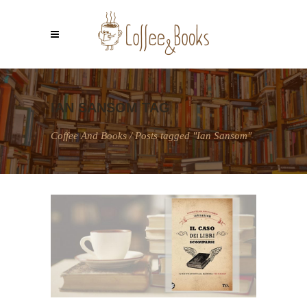
IAN SANSOM TAG
Coffee And Books
/
Posts tagged "Ian Sansom"